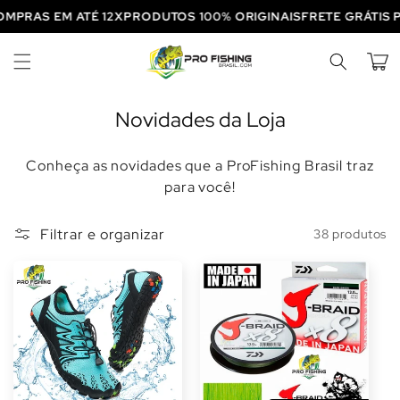
Pular
COMPRAS EM ATÉ 12X
PRODUTOS 100% ORIGINAIS
FRETE GRÁTI
para o
conteúdo
Carrinh
C
Novidades da Loja
o
Conheça as novidades que a ProFishing Brasil traz
l
para você!
e
ç
Filtrar e organizar
38 produtos
ã
o
: