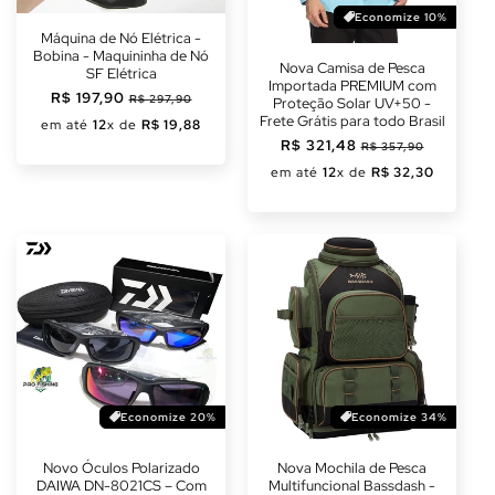
Economize 10%
Máquina de Nó Elétrica -
Bobina - Maquininha de Nó
Nova Camisa de Pesca
SF Elétrica
Importada PREMIUM com
Preço
R$ 197,90
Preço
R$ 297,90
Proteção Solar UV+50 -
normal
promocional
Frete Grátis para todo Brasil
em até
12
x de
R$ 19,88
Preço
R$ 321,48
Preço
R$ 357,90
normal
promocional
em até
12
x de
R$ 32,30
Economize 20%
Economize 34%
Novo Óculos Polarizado
Nova Mochila de Pesca
DAIWA DN-8021CS – Com
Multifuncional Bassdash -