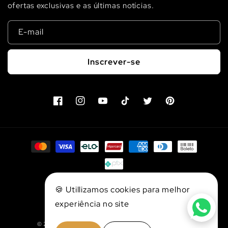
ofertas exclusivas e as últimas notícias.
E-mail
Inscrever-se
Facebook
Instagram
YouTube
TikTok
Twitter
Pinterest
Formas
de
pagamento
Loja Verificada
🍪 Utillizamos cookies para melhor
experiência no site
© 2026,
Pro Fishing Brasil
| Todos Direitos Reservados