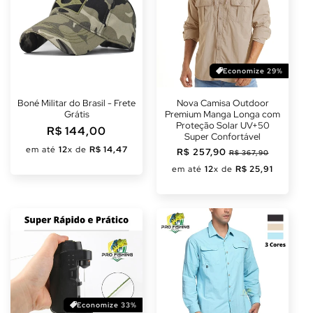
Economize 29%
Boné Militar do Brasil - Frete
Nova Camisa Outdoor
Grátis
Premium Manga Longa com
Proteção Solar UV+50
Preço
R$ 144,00
Super Confortável
normal
em até
12
x de
R$ 14,47
Preço
R$ 257,90
Preço
R$ 367,90
normal
promocional
em até
12
x de
R$ 25,91
Economize 33%