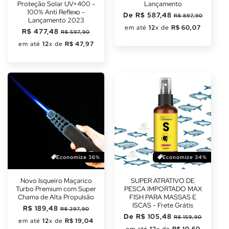
Γ
Proteção Solar UV+400 -
Lançamento
100% Anti Reflexo -
Preço
De R$ 587,48
Preço
R$ 897,90
Lançamento 2023
normal
promocional
em até
12
x de
R$ 60,07
Preço
R$ 477,48
Preço
R$ 597,90
normal
promocional
em até
12
x de
R$ 47,97
Economize 36%
Economize 34%
Novo Isqueiro Maçarico
SUPER ATRATIVO DE
Turbo Premium com Super
PESCA IMPORTADO MAX
Chama de Alta Propulsão
FISH PARA MASSAS E
ISCAS - Frete Grátis
Preço
R$ 189,48
Preço
R$ 297,90
Preço
De R$ 105,48
Preço
normal
promocional
R$ 159,90
em até
12
x de
R$ 19,04
normal
promocional