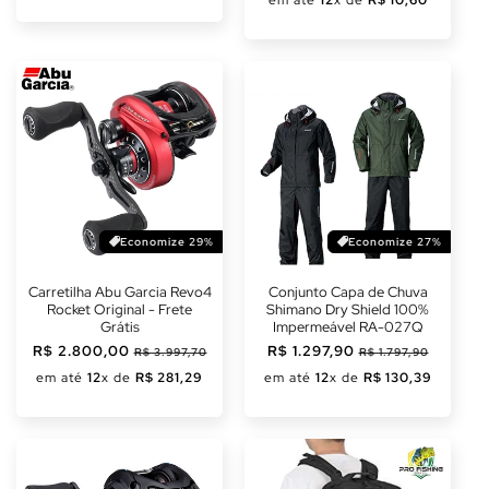
em até
12
x de
R$ 10,60
Economize 29%
Economize 27%
Carretilha Abu Garcia Revo4
Conjunto Capa de Chuva
Rocket Original - Frete
Shimano Dry Shield 100%
Grátis
Impermeável RA-027Q
Preço
R$ 2.800,00
Preço
Preço
R$ 1.297,90
Preço
R$ 3.997,70
R$ 1.797,90
normal
promocional
normal
promocional
em até
12
x de
R$ 281,29
em até
12
x de
R$ 130,39