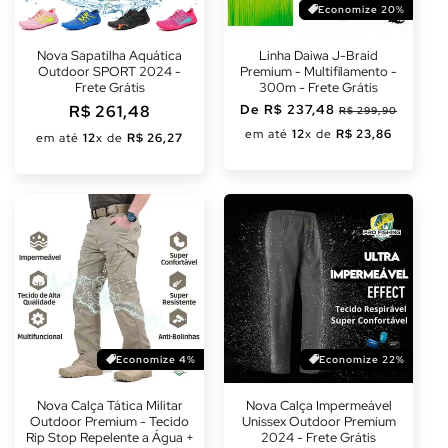
Economize 20%
Nova Sapatilha Aquática
Linha Daiwa J-Braid
Outdoor SPORT 2024 -
Premium - Multifilamento -
Frete Grátis
300m - Frete Grátis
Preço
R$ 261,48
Preço
De R$ 237,48
Preço
R$ 299,90
normal
promocional
normal
em até
12
x de
R$ 23,86
em até
12
x de
R$ 26,27
Economize 4%
Economize 22%
Nova Calça Tática Militar
Nova Calça Impermeável
Outdoor Premium - Tecido
Unissex Outdoor Premium
Rip Stop Repelente a Água +
2024 - Frete Grátis