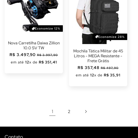
Economize 12%
Economize 28%
Nova Carretilha Daiwa Zillion
10.0 SV TW
Mochila Tática Militar de 45
Preço
R$ 3.497,90
Preço
R$ 3.997,90
Litros - MEGA Resistente -
normal
promocional
Frete Grátis
em até
12
x de
R$ 351,41
Preço
R$ 357,48
Preço
R$ 497,90
normal
promocional
em até
12
x de
R$ 35,91
1
2
Contato