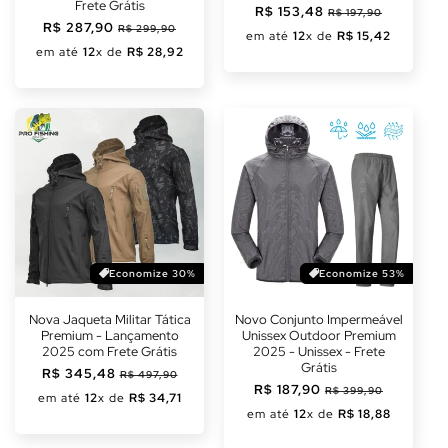
Frete Grátis
Preço
R$ 153,48
Preço
R$ 197,90
Preço
R$ 287,90
Preço
normal
promocional
R$ 299,90
em até
12
x de
R$ 15,42
normal
promocional
em até
12
x de
R$ 28,92
Economize 30%
Economize 53%
Nova Jaqueta Militar Tática
Novo Conjunto Impermeável
Premium - Lançamento
Unissex Outdoor Premium
2025 com Frete Grátis
2025 - Unissex - Frete
Grátis
Preço
R$ 345,48
Preço
R$ 497,90
Preço
R$ 187,90
Preço
normal
promocional
R$ 399,90
em até
12
x de
R$ 34,71
normal
promocional
em até
12
x de
R$ 18,88