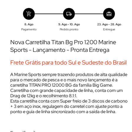
add_shopping_cart
local_shipping
redeem
8. Ago
9. Ago - 10. Ago
23. Ago - 28. Ago
Pagamento
Pedido pronto
Entregue
Nova Carretilha Titan Bg Pro 1200 Marine
Sports - Lançamento - Pronta Entrega
Frete Grátis para todo Sul e Sudeste do Brasil
A Marine Sports sempre trazendo produtos de alta qualidade
para o mercado de pesca e o mais novo lançamento é a
carretilha TITAN PRO 12000 BG da família Big Game.
Carretilha com grande capacidade de linha, conta com um
Drag de 12kg e o recolhimento 8.1:1.
Esta carretilha conta com Super freio de 3 discos de carbono
+ 3 em aço inox, regulagem do carretel com ajuste ponto a
ponto e guia de linha sincronizado com a saída de linha.