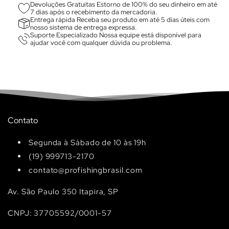
Devoluções Gratuitas Estorno de 100% do seu dinheiro em até
7 dias após o recebimento da mercadoria.
Entrega rápida Receba seu produto em até 5 dias úteis com
nosso sistema de entrega expressa.
Suporte Especializado Nossa equipe está disponível para
ajudar você com qualquer dúvida ou problema.
Contato
Segunda à Sábado de 10 às 19h
(19) 999713-2170
contato@profishingbrasil.com
Av. São Paulo 350 Itapira, SP
CNPJ: 37705592/0001-57