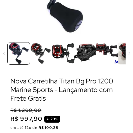
Nova Carretilha Titan Bg Pro 1200
Marine Sports - Lançamento com
Frete Gratis
R$ 1.300,00
R$ 997,90
23%
Preço
Preço
em até
12
x de
R$ 100,25
normal
promocional