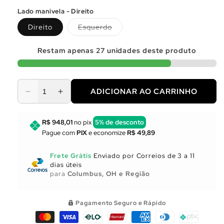
Lado manivela - Direito
Variante
Direito
Esquerdo
esgotada
ou
indisponível
Restam apenas
27
unidades deste produto
ADICIONAR AO CARRINHO
Diminuir
Aumentar
a
a
quantidade
quantidade
R$ 948,01
no pix
5% de desconto
de
de
Pague com
PIX
e economize
R$ 49,89
Utensílios
Utensílios
para
para
Frete Grátis
Enviado por Correios de 3 a 11
Cozinha
Cozinha
dias úteis
para
Columbus, OH e Região
Pagamento Seguro e Rápido