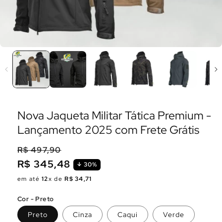
Nova Jaqueta Militar Tática Premium -
Lançamento 2025 com Frete Grátis
R$ 497,90
R$ 345,48
30%
Preço
Preço
em até
12
x de
R$ 34,71
normal
promocional
Cor - Preto
Preto
Cinza
Caqui
Verde