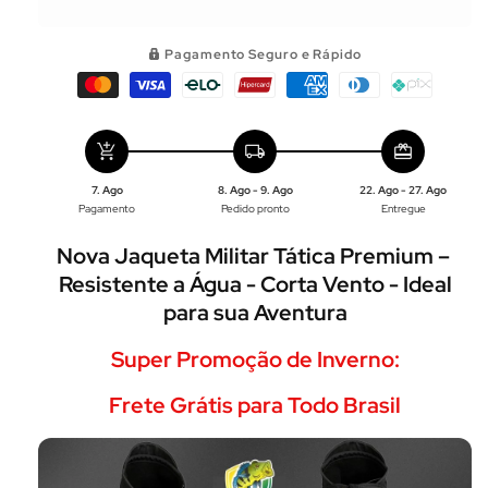
Pagamento Seguro e Rápido
add_shopping_cart
local_shipping
redeem
7. Ago
8. Ago - 9. Ago
22. Ago - 27. Ago
Pagamento
Pedido pronto
Entregue
Nova Jaqueta Militar Tática Premium –
Resistente a Água - Corta Vento - Ideal
para sua Aventura
Super Promoção de Inverno:
Frete Grátis para Todo Brasil