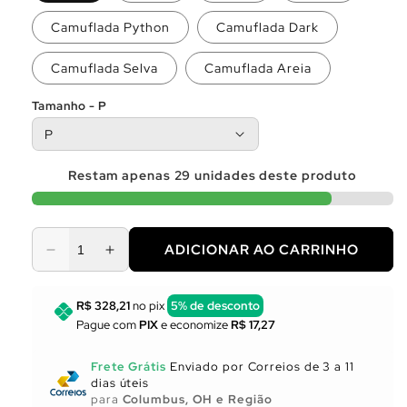
Camuflada Python
Camuflada Dark
Camuflada Selva
Camuflada Areia
Tamanho - P
Restam apenas
29
unidades deste produto
ADICIONAR AO CARRINHO
Diminuir
Aumentar
a
a
quantidade
quantidade
R$ 328,21
no pix
5% de desconto
de
de
Pague com
PIX
e economize
R$ 17,27
Utensílios
Utensílios
para
para
Frete Grátis
Enviado por Correios de 3 a 11
Cozinha
Cozinha
dias úteis
para
Columbus, OH e Região