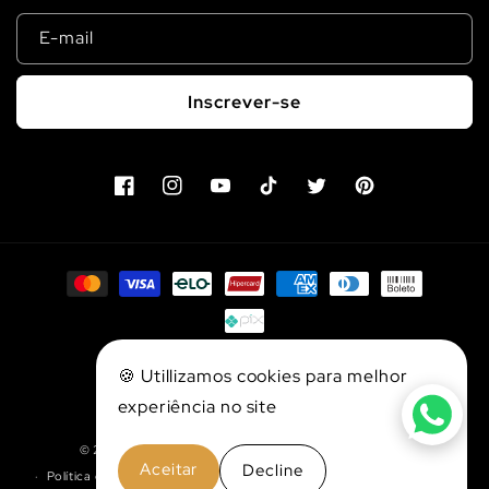
E-mail
Inscrever-se
Facebook
Instagram
YouTube
TikTok
Twitter
Pinterest
Formas
de
pagamento
Loja Verificada
🍪 Utillizamos cookies para melhor
experiência no site
© 2026,
Pro Fishing Brasil
| Todos Direitos Reservados
Aceitar
Decline
Política de reembolso
Política de privacidade
Termos de serviço