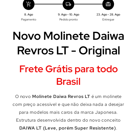
add_shopping_cart
local_shipping
redeem
8. Ago
9. Ago - 10. Ago
23. Ago - 28. Ago
Pagamento
Pedido pronto
Entregue
Novo Molinete Daiwa
Revros LT - Original
Frete Grátis para todo
Brasil
O novo
Molinete Daiwa Revros LT
é um molinete
com preço acessível e que não deixa nada a desejar
para modelos mais caros da marca Japonesa.
Estrutura desenvolvida dentro do novo conceito
DAIWA LT (Leve, porém Super Resistente)
.