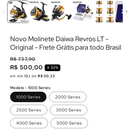
Novo Molinete Daiwa Revros LT -
Original - Frete Grátis para todo Brasil
R$ 737,90
R$ 500,00
32%
Preço
Preço
em até
12
x de
R$ 50,23
normal
promocional
Modelo - 1000 Series
1000 Series
2000 Series
2500 Series
3000 Series
4000 Series
5000 Series