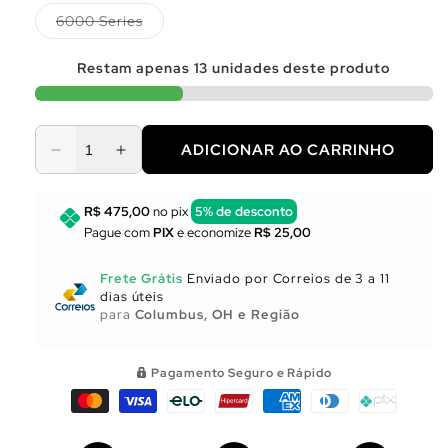
Variante
6000 Series
esgotada
ou
indisponível
Restam apenas
13
unidades deste produto
ADICIONAR AO CARRINHO
Diminuir
Aumentar
a
a
quantidade
quantidade
R$ 475,00
no pix
5% de desconto
de
de
Pague com
PIX
e economize
R$ 25,00
Utensílios
Utensílios
para
para
Frete Grátis
Enviado por Correios de 3 a 11
Cozinha
Cozinha
dias úteis
para
Columbus, OH e Região
Pagamento Seguro e Rápido