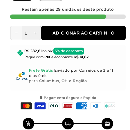
Restam apenas
29
unidades deste produto
ADICIONAR AO CARRINHO
Diminuir
Aumentar
a
a
quantidade
quantidade
R$ 282,61
no pix
5% de desconto
de
de
Pague com
PIX
e economize
R$ 14,87
Utensílios
Utensílios
para
para
Frete Grátis
Enviado por Correios de 3 a 11
Cozinha
Cozinha
dias úteis
para
Columbus, OH e Região
Pagamento Seguro e Rápido
add_shopping_cart
local_shipping
redeem