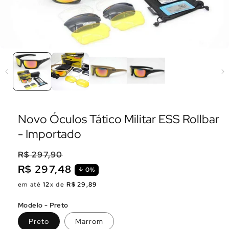
Novo Óculos Tático Militar ESS Rollbar
- Importado
R$ 297,90
R$ 297,48
0%
Preço
Preço
em até
12
x de
R$ 29,89
normal
promocional
Modelo - Preto
Preto
Marrom