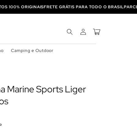
DUTOS 100% ORIGINAIS
FRETE GRÁTIS PARA TODO O BRASIL
P
Fazer
Carrinho
login
mo
Camping e Outdoor
lha Marine Sports Liger
os
o