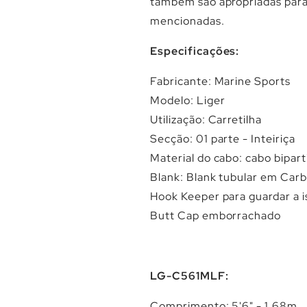
também são apropriadas para 
mencionadas.
Especificações:
Fabricante: Marine Sports
Modelo: Liger
Utilização: Carretilha
Secção: 01 parte - Inteiriça
Material do cabo: cabo bipar
Blank: Blank tubular em Ca
Hook Keeper para guardar a i
Butt Cap emborrachado
LG-C561MLF:
Comprimento: 5'6" - 1,68m