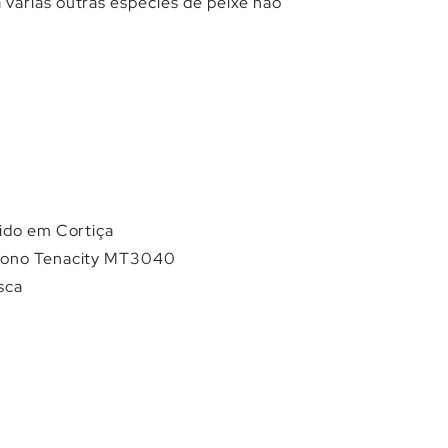
Γ
várias outras espécies de peixe não
tido em Cortiça
rbono Tenacity MT3040
sca