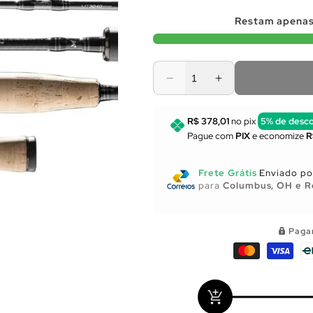
Restam apena
Diminuir
Aumentar
a
a
quantidade
quantidade
R$ 378,01
no pix
5% de desc
de
de
Pague com
PIX
e economize
R
Utensílios
Utensílios
para
para
Cozinha
Cozinha
Frete Grátis
Enviado por
para
Columbus, OH e R
Paga
add_shopping_cart