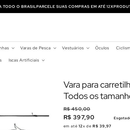
 PARA TODO O BRASIL
PARCELE SUAS COMPRAS EM ATÉ 12X
PRO
inhas
Varas de Pesca
Vestuários
Óculos
Ciclis
s
Iscas Artificiais
Vara para carreti
Todos os tamanh
R$ 450,00
R$ 397,90
Esgotad
Preço
Preço
em até
12
x de
R$ 39,97
normal
promocional