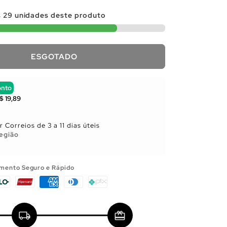
s
29
unidades deste produto
ESGOTADO
onto
$ 19,89
 Correios de 3 a 11 dias úteis
egião
mento Seguro e Rápido
local_shipping
redeem