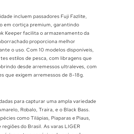
dade incluem passadores Fuji Fazlite,
ido em cortiça premium, garantindo
ok Keeper facilita o armazenamento da
mborrachado proporciona melhor
ante o uso. Com 10 modelos disponíveis,
ntes estilos de pesca, com libragens que
cobrindo desde arremessos ultraleves, com
des que exigem arremessos de 8-18g.
dadas para capturar uma ampla variedade
marelo, Robalo, Traíra, e o Black Bass.
spécies como Tilápias, Piaparas e Piaus,
 regiões do Brasil. As varas LIGER