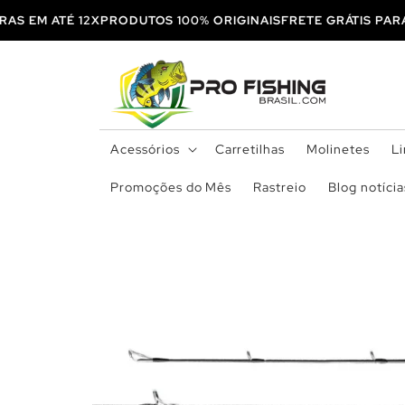
Pular
para o
OMPRAS EM ATÉ 12X
PRODUTOS 100% ORIGINAIS
FRETE GRÁTIS
conteúdo
Acessórios
Carretilhas
Molinetes
L
Promoções do Mês
Rastreio
Blog notícia
Pular para
as
informações
do produto