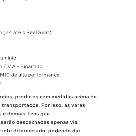
Γ
cm
(24 até o Reel Seat)
lumínio
 E.V.A - Bipartido
IM10 de alta performance
s
rreios, produtos com medidas acima de
 transportados. Por isso, as varas
os e demais itens que
 serão despachadas apenas via
frete diferenciado, podendo dar