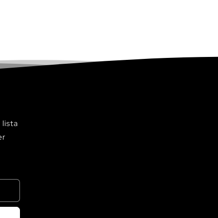
lista
er