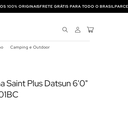
UTOS 100% ORIGINAIS
FRETE GRÁTIS PARA TODO O BRASIL
PA
Fazer
Carrinho
login
mo
Camping e Outdoor
ha Saint Plus Datsun 6'0"
601BC