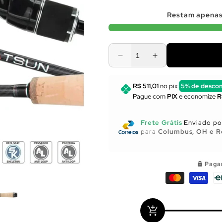
Restam apena
Diminuir
Aumentar
a
a
quantidade
quantidade
R$ 511,01
no pix
5% de desco
de
de
Pague com
PIX
e economize
R
Utensílios
Utensílios
para
para
Cozinha
Cozinha
Frete Grátis
Enviado por
para
Columbus, OH e R
Paga
add_shopping_cart