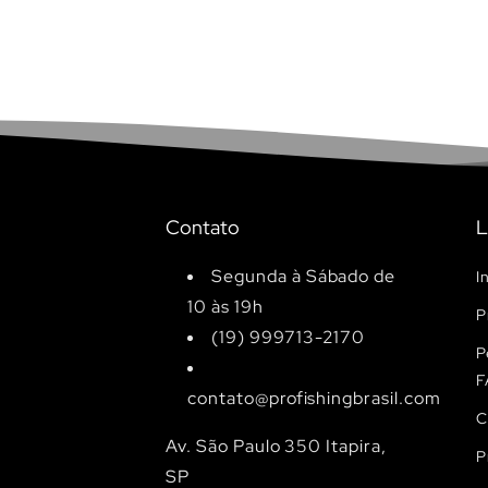
Contato
L
Segunda à Sábado de
I
10 às 19h
P
(19) 999713-2170
P
F
contato@profishingbrasil.com
C
Av. São Paulo 350 Itapira,
P
SP