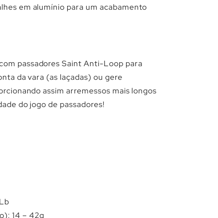
talhes em alumínio para um acabamento
 com passadores Saint Anti-Loop para
onta da vara (as laçadas) ou gere
oporcionando assim arremessos mais longos
idade do jogo de passadores!
5Lb
o): 14 – 42g