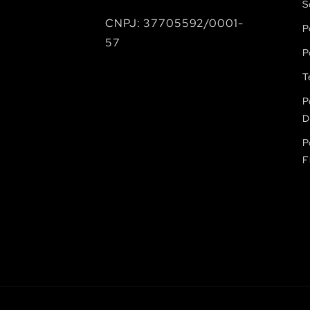
S
CNPJ: 37705592/0001-
P
57
P
T
P
D
P
F