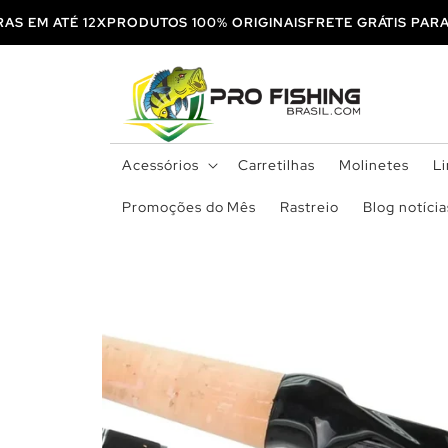
Pular
para o
MPRAS EM ATÉ 12X
PRODUTOS 100% ORIGINAIS
FRETE GRÁTIS 
conteúdo
Acessórios
Carretilhas
Molinetes
L
Promoções do Mês
Rastreio
Blog notícia
Pular para
as
informações
do produto