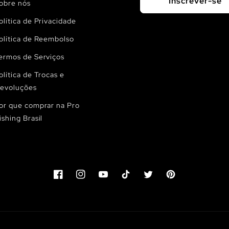
Inscrever-se
obre nós
olítica de Privacidade
olítica de Reembolso
ermos de Serviços
olítica de Trocas e
evoluções
or que comprar na Pro
ishing Brasil
Facebook
Instagram
YouTube
TikTok
Twitter
Pinterest