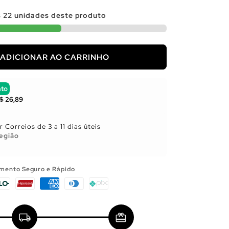
s
22
unidades deste produto
ADICIONAR AO CARRINHO
nto
$ 26,89
 Correios de 3 a 11 dias úteis
egião
mento Seguro e Rápido
local_shipping
redeem