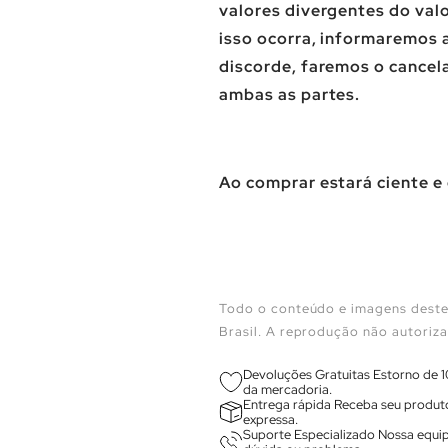
valores divergentes do val
isso ocorra, informaremos a
discorde, faremos o cance
ambas as partes.
Ao comprar estará ciente e
Todo o conteúdo e imagens deste 
Brasil. A reprodução não autoriza
Devoluções Gratuitas Estorno de 1
da mercadoria.
Entrega rápida Receba seu produto
expressa.
Suporte Especializado Nossa equip