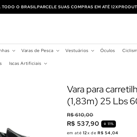
PARA TODO O BRASIL
PARCELE SUAS COMPRAS EM ATÉ 12X
PROD
inhas
Varas de Pesca
Vestuários
Óculos
Ciclis
s
Iscas Artificiais
Vara para carretil
(1,83m) 25 Lbs 
R$ 610,00
R$ 537,90
11%
Preço
Preço
em até
12
x de
R$ 54,04
normal
promocional